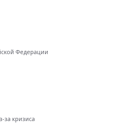
ийской Федерации
з-за кризиса