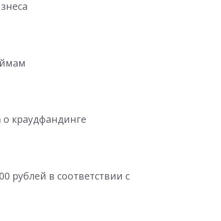
изнеса
аймам
а о краудфандинге
000 рублей в соответствии с