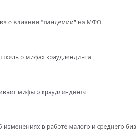
нова о влиянии "пандемии" на МФО
ашкель о мифах краудлендинга
еивает мифы о краудлендинге
б изменениях в работе малого и среднего би