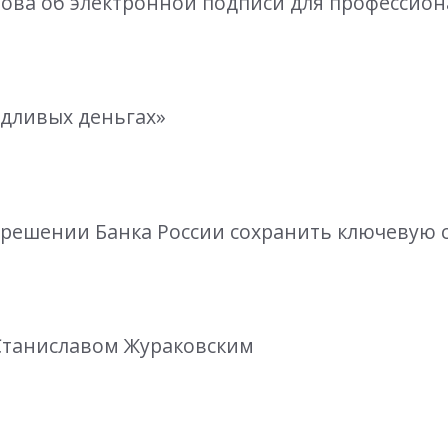
янова об электронной подписи для профессио
едливых деньгах»
о решении Банка России сохранить ключевую 
 Станиславом Жураковским