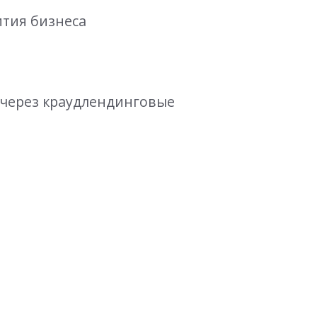
ития бизнеса
у через краудлендинговые